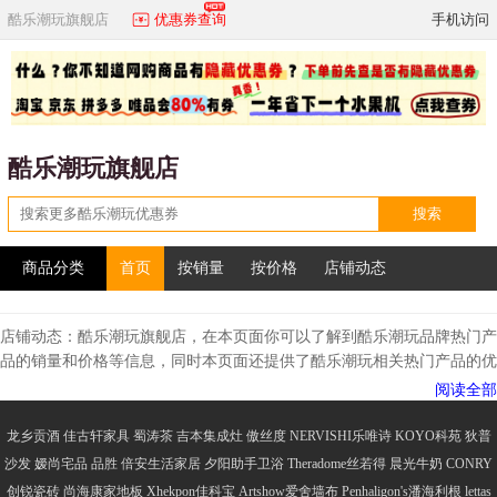
酷乐潮玩旗舰店
优惠券查询
手机访问
酷乐潮玩旗舰店
搜索
商品分类
首页
按销量
按价格
店铺动态
店铺动态：酷乐潮玩旗舰店，在本页面你可以了解到酷乐潮玩品牌热门产
品的销量和价格等信息，同时本页面还提供了酷乐潮玩相关热门产品的优
惠券，如果你想购买本产品，可以先领酷乐潮玩优惠券在下单，这样更划
阅读全部
算！
酷乐潮玩品牌简介
龙乡贡酒
佳古轩家具
蜀涛茶
吉本集成灶
傲丝度
NERVISHI乐唯诗
KOYO科苑
狄普
酷乐潮玩品牌成立于2015年，该品牌所在区域位于宁波市，酷乐潮玩品牌
沙发
嫒尚宅品
品胜
倍安生活家居
夕阳助手卫浴
Theradome丝若得
晨光牛奶
CONRY
也是宁波星动力控股集团有限公司旗下的主要品牌之一。接下来我们一起
创锐瓷砖
尚海康家地板
Xhekpon佳科宝
Artshow爱舍墙布
Penhaligon's潘海利根
lettas