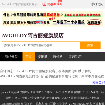
AVGULOY阿古丽娅旗舰店
优惠券查询
手机访问
AVGULOY阿古丽娅旗舰店
搜索
商品分类
首页
按销量
按价格
店铺动态
店铺动态：AVGULOY阿古丽娅旗舰店，在本页面你可以了解到
AVGULOY阿古丽娅品牌热门产品的销量和价格等信息，同时本页面还提
供了AVGULOY阿古丽娅相关热门产品的优惠券，如果你想购买本产品，
阅读全部
可以先领AVGULOY阿古丽娅优惠券在下单，这样更划算！
AVGULOY阿古丽娅品牌介绍
pursue安利必速
贲暇鸟
LUKPOPSON地板
三只松鼠
皇庭美居地板
NIBOSS泥博士硅
AVGULOY阿古丽娅品牌建立于2012年，该品牌所在位置位于广州市，
藻泥
ROYCE
中昌
小宠宠物用品
碧卡蔓服饰
GALAX盖丽珂斯家具
小七陈卤
AVGULOY阿古丽娅品牌也是广州市麦真贸易有限公司旗下所运营品牌之
TabulaRasa
依随
纤玉脂
皓中圆家具
澳门豆捞
东姿卫浴
YUMHERALD研和
五味和调