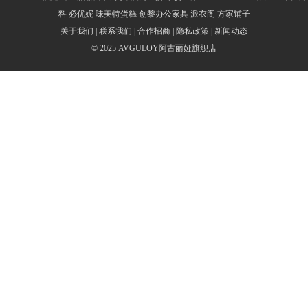
一。接下来我们一起来看看该品牌其他信息吧！
料
必优妮
味美特蛋糕
创黎办公家具
派衣阁
方家铺子
AVGULOY阿古丽娅第03类商标由广州市麦真贸易有限公司申请注册，该
关于我们
|
联系我们
|
合作招商
|
隐私政策
|
新闻动态
品牌以护肤品为主要产品线。
© 2025
AVGULOY阿古丽娅旗舰店
阿古丽娅，执着美丽，驾驭时光。从进入中国市场以来，阿古丽娅便成立
了本土研发中心。该研发中心专门针对亚洲人肤质进行多方面研究和开
发，旨在为亚洲肌肤打造量身订造的产品。
如今，阿古丽娅在中国各大中小城市陆续开设了品牌专柜，并收获了良好
的市场口碑。现在，阿古丽娅正在加快脚步，在中国一步步壮大，有望在
中国乃至整个亚洲刮起属于阿古丽娅的风潮！
AVGULOY阿古丽娅品牌相关信息
品牌名称：AVGULOY阿古丽娅
所属公司：广州市麦真贸易有限公司
成立时间：2012
模式类型：贸易商
所在位置：广州市
详细地址：广州市白云区黄边南路213自编C5栋304