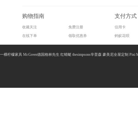
拉美拉品牌成立于2010年，该品牌所在区域位于广州市，
拉美拉品牌隶属于广州久盛化妆品有限公司。公司成立以来
购物指南
支付方式
的产品和服务。
几年中，经过全体人员的艰苦创业和不懈努力，公司已经跻身
收藏关注
免费注册
信用卡
上，锐意进取”的经营理念，坚持“客户第一”的原则为广大客
在线下单
领取优惠券
蚂蚁花呗
我们一贯坚持提供优质的服务，满足客户更高标准的需求，
创新为动力、以专业树立品牌的发展战略，坚定地走快速、
的售后服务。
一棵柠檬家具
Mr.Green德国格林先生
红蜻蜓
thesimpsons辛普森
豪美尼全屋定制
Pixi
拉美拉公司高度重视产品质量管理，持续提供质优物美的产品，
拉美拉品牌相关信息
品牌名称：拉美拉
所属公司：广州久盛化妆品有限公司
成立时间：2010
所在位置：广州市
详细地址：广州市增城区永宁街永顺路49号（主厂房）