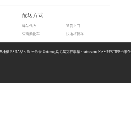
给大家分享一下该品牌的其他信息，一起看看吧！
以诚信、品质、分享的服务理念，致力为广大消费者提供优质
配送方式
展空间和美好前景。 广州久盛化妆品有限公司秉承“顾客至
驿站代收
送货上门
查看购物车
快递柜暂存
全局，实施以人才为根本、以市场为导向、以效益为核心、以
各个环节严把质量关，竭诚为广大用户提供优质的产品和完善
隆地板
BSIJA毕厶迦
米欧奈
Uniamog乌尼莫克行李箱
sixtimezone
KAMPFSTIER卡摹仕
注化妆品行业，宠爱自己，为自己注入青春活力。