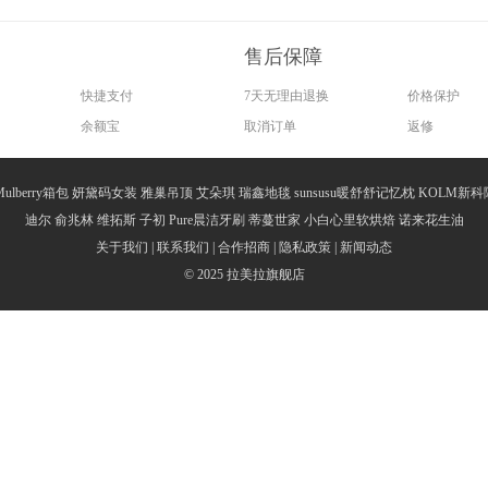
拉美拉品牌也是广州久盛化妆品有限公司旗下的主要品牌之一。接下来小编
，始终坚持诚信经营、共同发展、科技创新、关爱社会的经营宗旨，坚持
售后保障
国内日化行业前列，并缔造了企业持续发展的竞争优势，呈现了广阔的发
快捷支付
7天无理由退换
价格保护
户提供优质的服务。
余额宝
取消订单
返修
用我们的智慧和汗水竭尽所能，把产品做精。公司坚持以科学发展观统揽
协调、持续、健康的发展之路。从产品的设计、生产、销售、售后服务的
Mulberry箱包
妍黛码女装
雅巢吊顶
艾朵琪
瑞鑫地毯
sunsusu暖舒舒记忆枕
KOLM新科
生产的各系列产品赢得了市场和消费者的一致认可。lameila品牌专
迪尔
俞兆林
维拓斯
子初
Pure晨洁牙刷
蒂蔓世家
小白心里软烘焙
诺来花生油
关于我们
|
联系我们
|
合作招商
|
隐私政策
|
新闻动态
© 2025
拉美拉旗舰店